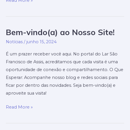
Participe
Read More »
da
Nossa
Rifa
Bem-vindo(a) ao Nosso Site!
Solidária!
Notícias
/
junho 15, 2024
É um prazer receber você aqui. No portal do Lar São
Francisco de Assis, acreditamos que cada visita é uma
oportunidade de conexão e compartilhamento. O Que
Esperar: Acompanhe nosso blog e redes sociais para
ficar por dentro das novidades. Seja bem-vindo(a) e
aproveite sua visita!
Bem-
Read More »
vindo(a)
ao