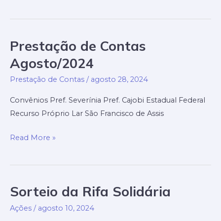
de
Contas
Setembro/2024
Prestação de Contas
Agosto/2024
Prestação de Contas
/
agosto 28, 2024
Convênios Pref. Severínia Pref. Cajobi Estadual Federal
Recurso Próprio Lar São Francisco de Assis
Prestação
Read More »
de
Contas
Agosto/2024
Sorteio da Rifa Solidária
Ações
/
agosto 10, 2024